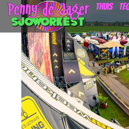
Thuis
Teg