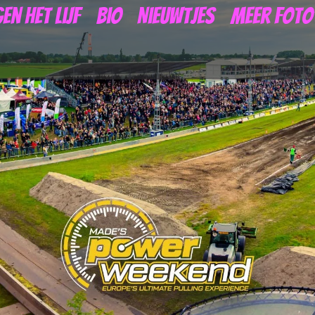
en het lijf
Bio
Nieuwtjes
Meer foto